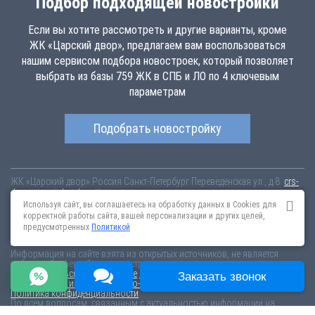
Подбор подходящей новостройки
Если вы хотите рассмотреть и другие варианты, кроме
ЖК «Царский двор», предлагаем вам воспользоваться
нашим сервисом подбора новостроек, который позволяет
выбрать из базы 759 ЖК в СПБ и ЛО по 4 ключевым
параметрам
Подобрать новостройку
ЖК «Царский двор»
Россия
Санкт-Петербург
Переведенская ул., д.8
crs-
dvr.novopoisk.spb.ru
Купить квартиру в новом жилом комплексе
«Царский двор» от «Лидер Групп» В Пушкинском районе. Квартиры
Используя сайт, вы соглашаетесь на обработку данных в Cookies для
различных планировок от 5.56 млн рублей!
корректной работы сайта, вашей персонализации и других целей,
предусмотренных
Политикой
Новостройки Санкт-Петербурга
Новостройки Москвы
Информация на сайте взята из открытых источников, не является
публичной офертой и распространяется для ознакомления.
Пользовательское соглашение
Соглашение о размещении
Заказать звонок
Пояснение об информационно-рекламном характере сведений
Политика конфиденциальности
По всем вопросам, связанным с актуальностью информации на
портале, пишите на эл.почту
content@novostroy-gid.ru